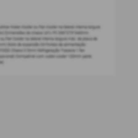
e Water Cooler ou Fan Cooler na lateral interna largura
 Matx) Dimensões do chassi (A*L*P) 350*275*340mm
Fan Cooler na lateral interna largura máx. da placa de
40mm) Slots de expansão 04 Fontes de alimentação
5''SSD Chassi 0 5mm Refrigeração Traseira 1 fan
(opcional) Compatível com water cooler 120mm parte
te)