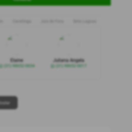
im
Caratinga
Juiz de Fora
Sete Lagoas
Elaine
Juliana Angela
(31) 98652-0034
(31) 98652-0017
lcular