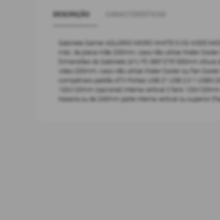
DESCRIÇÃO
CARACTERÍSTICAS
Gabinete Gamer AQUÁRIO MICRO WHITE III CG W305 MICRO AT
máx. da placa mãe 200mm; caso não utilize Water Cooler
Dimensões do Gabinete (A*L*P) 380*275*350mm Altura da C
vídeo 200mm; caso não utilize Water Cooler ou Fan Cooler
compatíveis padrão ATX Portas USB 2* USB 2.0 1 USB3.2Ge
120x120mm (opcional) Interna vertical 2 fans 120x120mm
traseira ou de 240mm parte interna vertical ou superior