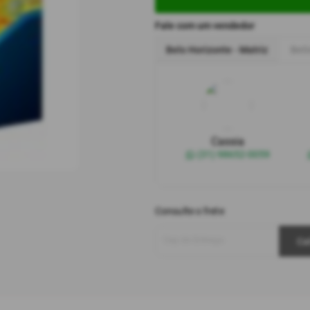
Fale com um vendedor
Belo Horizonte - Matriz
Bet
Cassia
(31) 98652-0059
Consulte o frete
Cep de Entrega
Ca