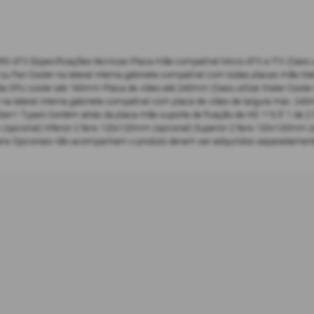
X Especificações técnicas Placa mãe compatível Micro ATX e ITX (Caso utiliz
 ou Fan Cooler na lateral interna gabinete compatível com todas placas mãe
PU cooler até 160mm Placa de vídeo até 240mm (Caso utilize Water Cooler ou 
 na lateral interna gabinete compatível com placa de vídeo de largura máx. 2
n1 TypeA Contém atrás da placa mãe suporte de fixação de HD 1*3.5'' 1 de 2 
 (opcional) Inferior 2 fans 120x120mm (opcional) Superior 2 fans 120x120mm 
 (Fans Opcionais não acompanham o produto devem ser adquiridos separadamen