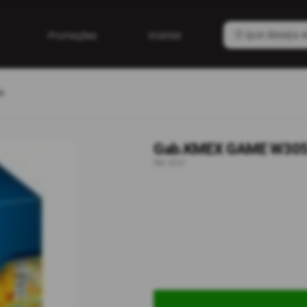
Promoções
Wishlist
o
Gab.KMEX GAME W305 
Ref: 4531