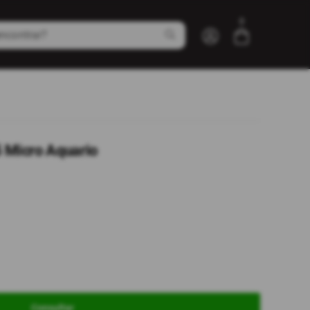
0
Entre com email ou cpf/cnpj
Criar nova conta
Micro Aquario
Consultar