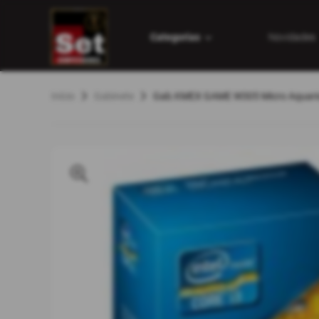
Categorias
Novidades
Início
Gabinete
Gab.KMEX GAME W305 Micro Aquari