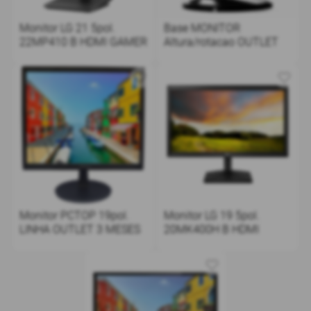
Monitor LG 21 5pol.
Base MONITOR
22MP410 B HDMI GAMER
Altura/rotacao OUTLET
Monitor PCTOP 19pol.
Monitor LG 19 5pol.
LINHA OUTLET 3 MESES
20MK400H B HDMI