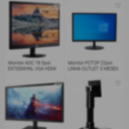
Monitor AOC 18 5pol.
Monitor PCTOP 22pol.
E970SWHNL VGA HDMI
LINHA OUTLET 3 MESES