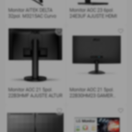
Monitor AITEK DELTA
Monitor AOC 23 6pol.
32pol. M3215AC Curvo
24E3UF AJUSTE HDMI
Monitor AOC 21 5pol.
Monitor AOC 21 5pol.
22B3HMF AJUSTE ALTUR
22B30HM23 GAMER
120H