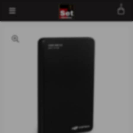
0
Entre com email ou cpf/cnpj
Criar nova conta