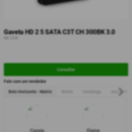
Gaveta HD 2 5 SATA C3T CH 300BK 3.0
Ref: 2529
Consultar
Fale com um vendedor
Belo Horizonte - Matriz
Betim
Caratinga
Juiz de For
Cassia
Elaine