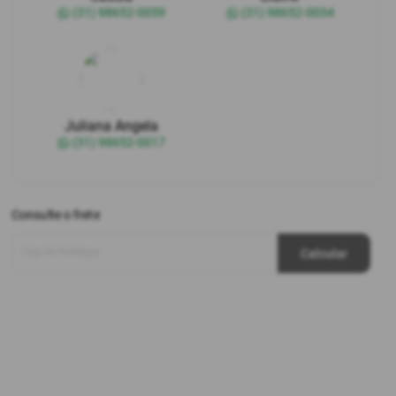
(31) 98652-0059
(31) 98652-0034
Juliana Angela
(31) 98652-0017
Consulte o frete
Cep de Entrega
Calcular