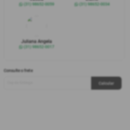
(31) 98652-0059
(31) 98652-0034
Juliana Angela
(31) 98652-0017
Consulte o frete
Cep de Entrega
Calcular