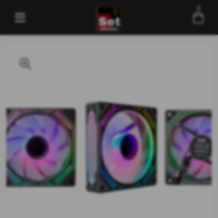
0
Entre com email ou cpf/cnpj
Criar nova conta