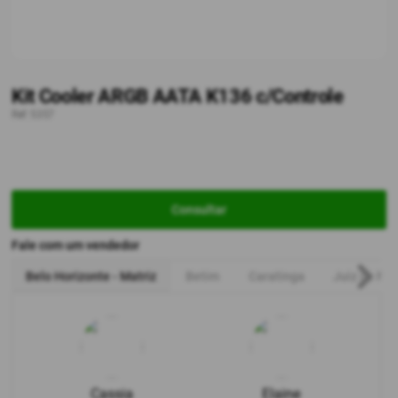
Kit Cooler ARGB AATA K136 c/Controle
Ref: 5357
Consultar
Fale com um vendedor
Belo Horizonte - Matriz
Betim
Caratinga
Juiz de For
Cassia
Elaine