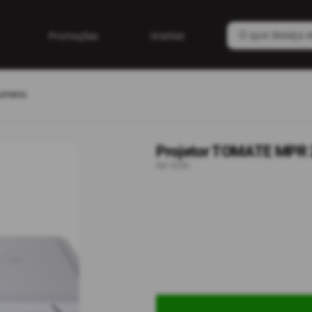
Promoções
Wishlist
Lumens
Projetor TOMATE MPR
Ref: 8090