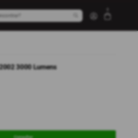
0
Entre com email ou cpf/cnpj
Criar nova conta
 2002 3000 Lumens
Consultar