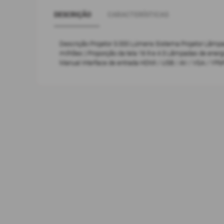
DESCRIÇÃO
CARACTERÍSTICAS
Descrição Projetor 3.000 Lúmens Sistema Projetor Lâmpad
milhões ) Proporção da tela 16 9 e 4 3 Lâmpadas de ene
Manual Interface de entrada HDMI / USB / AV / VGA / YPb