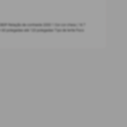
0P Relação de contraste 2000 1 Cor cor cheia ( 16 7
 60 polegadas até 120 polegadas Tipo de lente Foco