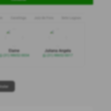
im
Caratinga
Juiz de Fora
Sete Lagoas
Elaine
Juliana Angela
(31) 98652-0034
(31) 98652-0017
lcular