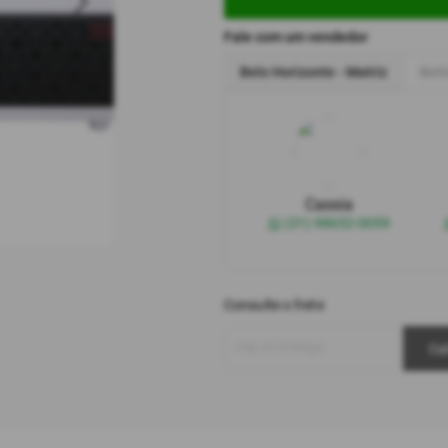
Fale com um vendedor
Belo Horizonte - Matriz
Bet
Cassia
(31) 98652-0059
Consulte o frete
Cep de Entrega
Ca