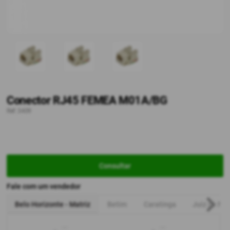
Conector RJ45 FEMEA M01A/BG
Ref: 3409
Consultar
Fale com um vendedor
Belo Horizonte - Matriz
Betim
Caratinga
Juiz de For