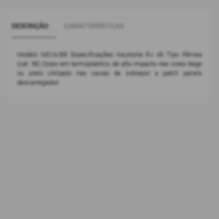
DESCRIÇÃO
CARACTERÍSTICAS
Modelo M01A/BR Especificações Keystone RJ 45 Tipo Fêmea
(cat. 5E) Corpo em termoplástico de alto impacto nas cores bege
ou preto Utilizado nas caixas de sobrepor e patch panels
descarregados