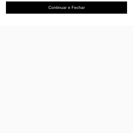
Continuar e Fechar
Área do cliente
A loja
Criar Conta
Sobre nós