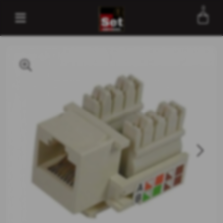
0
Entre com email ou cpf/cnpj
Criar nova conta