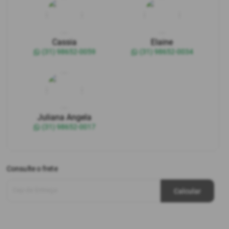
Cassia
Elaine
(31) 98652-0059
(31) 98652-0034
Juliana Angela
(31) 98652-0017
Consulte o frete
Cep de Entrega
Calcular