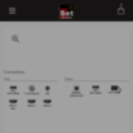
0
Entre com email ou cpf/cnpj
Criar nova conta