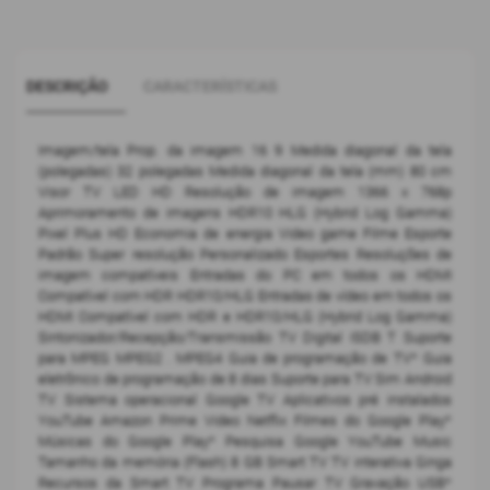
DESCRIÇÃO
CARACTERÍSTICAS
Imagem/tela Prop. da imagem 16 9 Medida diagonal da tela
(polegadas) 32 polegadas Medida diagonal da tela (mm) 80 cm
Visor TV LED HD Resolução de imagem 1366 x 768p
Aprimoramento de imagens HDR10 HLG (Hybrid Log Gamma)
Pixel Plus HD Economia de energia Video game Filme Esporte
Padrão Super resolução Personalizado Esportes Resoluções de
imagem compatíveis Entradas do PC em todos os HDMI
Compatível com HDR HDR10/HLG Entradas de vídeo em todos os
HDMI Compatível com HDR e HDR10/HLG (Hybrid Log Gamma)
Sintonizador/Recepção/Transmissão TV Digital ISDB T Suporte
para MPEG MPEG2 . MPEG4 Guia de programação de TV* Guia
eletrônico de programação de 8 dias Suporte para TV Sim Android
TV Sistema operacional Google TV Aplicativos pré instalados
YouTube Amazon Prime Video Netflix Filmes do Google Play*
Músicas do Google Play* Pesquisa Google YouTube Music
Tamanho da memória (Flash) 8 GB Smart TV TV interativa Ginga
Recursos da Smart TV Programa Pausar TV Gravação USB*