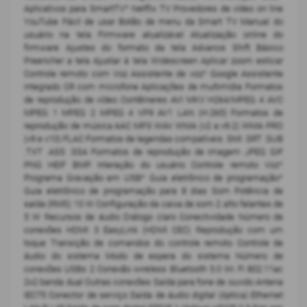
Aplicativos para SmartTV* Netflix TV Provedores de vídeo on line
YouTube Fácil de usar Botão de menu da Smart TV Manual do
usuário na tela Firmware atualizável Atualização online do
firmware Ajustes do formato da tela Advance Shift Básico
Preencher a tela Ajustar à tela Widescreen Aplicar zoom esticar
Controle remoto com Voz Assistente de voz* Google Assistente
integrado CR com microfone Aplicações de multimídia Formatos
de reprodução de vídeo Contêineres AVI MKV H264/MPEG 4 AVC
MPEG 1 MPEG 2 MPEG 4 VP9 AV1 LAN (H.265) Formatos de
reprodução de música AAC MP3 WAV WMA (v2 a v9.2) WMA PRO
(v9 e v10) FLAC Formatos de legendas compatíveis .SMI .SRT .SUB
.TXT .ASS .SSA Formatos de reprodução de imagem JPEG GIF
PNG HEIF BMP Interação do usuário Controle remoto Voz*
Programa Gravação em USB* Guia eletrônico de programação*
Guia eletrônico de programação para 8 dias Som Potência de
saída (RMS) 10 W Configuração da caixa de som 2 alto falantes de
5 W Recursos de áudio Diálogo claro Conectividade Número de
conexões HDMI 3 EasyLink (HDMI CEC) Reprodução com um
toque Transição de comandos do controle remoto Controle de
áudio do sistema Modo de espera do sistema Número de
conexões USBs 2 Conexão wireless Bluetooth 5.0 Wi Fi 802.11ac
2x2 banda dual Outras conexões Saída para fone de ouvido Antena
IEC75 Conector de serviço Saída de áudio digital (óptica) Ethernet