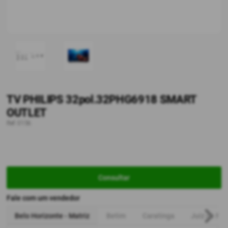
TV PHILIPS 32pol.32PHG6918 SMART
OUTLET
Ref: 0156
Consultar
Fale com um vendedor
Belo Horizonte - Matriz
Betim
Caratinga
Juiz de For