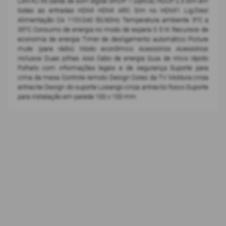
LAN RJ 45 Saída de som digital SPDIF 1 (óptica) HDCP 2.3 Sim em
todas as entradas HDMI HDMI ARC Sim no HDMI1 Lig/Desl
Alimentação CA 110V240 50/60Hz Temperatura ambiente 5°C a
35°C Consumo de energia no modo de espera 0 5 W Recursos de
economia de energia Timer de desligamento automático Picture
mute (para rádio) Modo econômico Acessórios Acessórios
inclusos Duas pilhas AAA Cabo de energia Guia de início rápido
Folheto com informações legais e de segurança Suporte para
cima da mesa Controle remoto Design Cores da TV Moldura cinza
antracite Design do suporte Losango cinza antracito fosco Suporte
para instalação em parede 100 x 100 mm