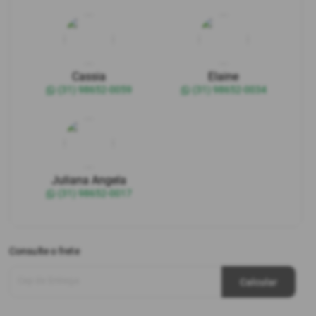
Cassia
Elaine
(31) 98652-0059
(31) 98652-0034
Juliana Angela
(31) 98652-0017
Consulte o frete
Cep de Entrega
Calcular